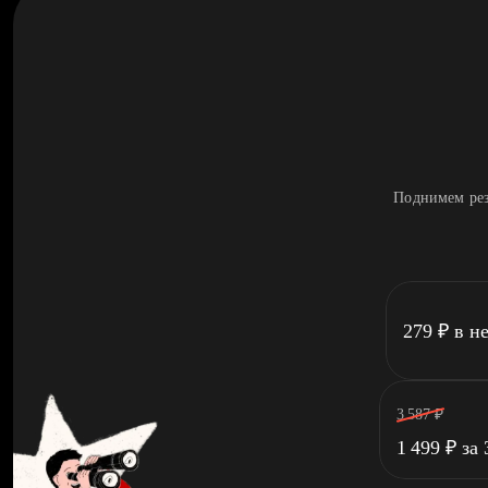
Поднимем рез
279
₽
в н
3 587
₽
1 499
₽
за 