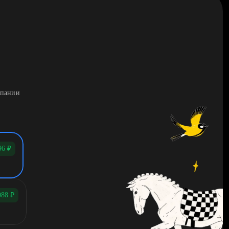
мпании
96
₽
088
₽