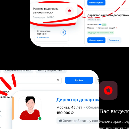
Вас выделя
Резюме ярко под
вас пригласят р