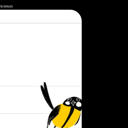
ткликах