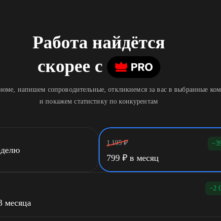
Работа найдётся
скорее
c
юме, напишем сопроводительные, откликнемся за вас в выбранные ко
и покажем статистику по конкурентам
1 195
₽
−3
еделю
799
₽
в месяц
−2 
3 месяца