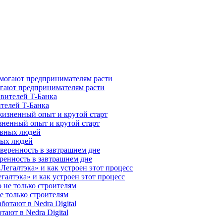
гают предпринимателям расти
ителей Т-Банка
зненный опыт и крутой старт
ных людей
ренность в завтрашнем дне
галтэка» и как устроен этот процесс
е только строителям
ают в Nedra Digital