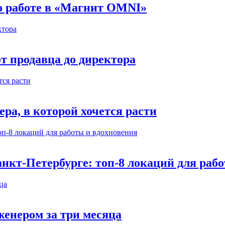
 о работе в «Магнит OMNI»
т продавца до директора
а, в которой хочется расти
нкт-Петербурге: топ-8 локаций для раб
енером за три месяца