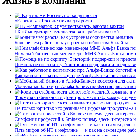
Жизнь в компании
«Каргилл» в России: почва для роста
ГК «Император»: путешествовать, работая вахтой
Больше чем работа: как устроены сообщества Билайна
Немалый бизнес: как менеджеры ММБ Альфа-Банка помо
Помощь не по скрипту: 5 историй поддержки и представ
Как работают в контакт-центре Альфа-Банка: богатый жи
Мобильный банкир в Альфа-Банке: профессия для актив
Формула стабильности Донстрой: масштаб, команда и уве
Не только юристы: кто развивает цифровые продукты «Ле
Симфония профессий в Sminex: почему здесь интересно н
Пять мифов об ИТ в нефтянке — и как на самом деле работ