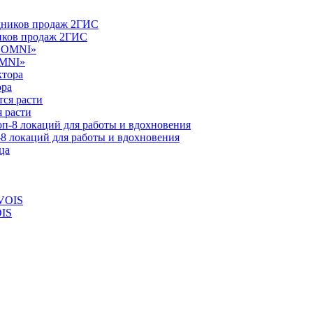
ников продаж 2ГИС
OMNI»
ора
 расти
-8 локаций для работы и вдохновения
OIS