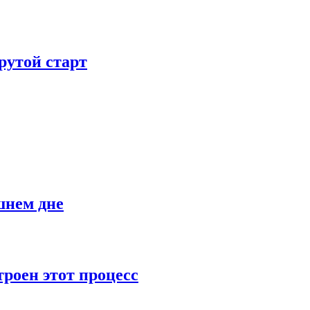
рутой старт
шнем дне
роен этот процесс