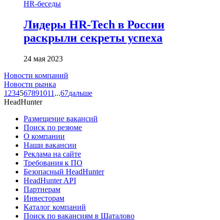
HR-беседы
Лидеры HR-Tech в России
раскрыли секреты успеха
24 мая 2023
Новости компаний
Новости рынка
1
2
3
4
5
6
7
8
9
10
11
...
67
дальше
HeadHunter
Размещение вакансий
Поиск по резюме
О компании
Наши вакансии
Реклама на сайте
Требования к ПО
Безопасный HeadHunter
HeadHunter API
Партнерам
Инвесторам
Каталог компаний
Поиск по вакансиям в Шаталово