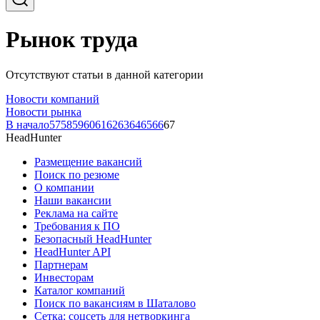
Рынок труда
Отсутствуют статьи в данной категории
Новости компаний
Новости рынка
В начало
57
58
59
60
61
62
63
64
65
66
67
HeadHunter
Размещение вакансий
Поиск по резюме
О компании
Наши вакансии
Реклама на сайте
Требования к ПО
Безопасный HeadHunter
HeadHunter API
Партнерам
Инвесторам
Каталог компаний
Поиск по вакансиям в Шаталово
Сетка: соцсеть для нетворкинга