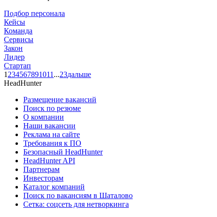
Подбор персонала
Кейсы
Команда
Сервисы
Закон
Лидер
Стартап
1
2
3
4
5
6
7
8
9
10
11
...
23
дальше
HeadHunter
Размещение вакансий
Поиск по резюме
О компании
Наши вакансии
Реклама на сайте
Требования к ПО
Безопасный HeadHunter
HeadHunter API
Партнерам
Инвесторам
Каталог компаний
Поиск по вакансиям в Шаталово
Сетка: соцсеть для нетворкинга