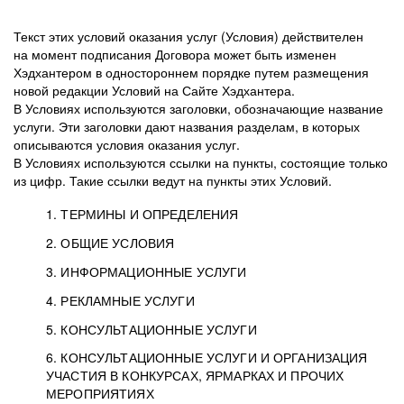
Текст этих условий оказания услуг (Условия) действителен
на момент подписания Договора может быть изменен
Хэдхантером в одностороннем порядке путем размещения
новой редакции Условий на Сайте Хэдхантера.
В Условиях используются заголовки, обозначающие название
услуги. Эти заголовки дают названия разделам, в которых
описываются условия оказания услуг.
В Условиях используются ссылки на пункты, состоящие только
из цифр. Такие ссылки ведут на пункты этих Условий.
1. ТЕРМИНЫ И ОПРЕДЕЛЕНИЯ
2. ОБЩИЕ УСЛОВИЯ
3. ИНФОРМАЦИОННЫЕ УСЛУГИ
1.1. Хэдхантер, или
Хэдхантер, ООО
4. РЕКЛАМНЫЕ УСЛУГИ
HeadHunter, или
«Хэдхантер», ИНН
2.1. Типы и статусы регистрации
5. КОНСУЛЬТАЦИОННЫЕ УСЛУГИ
Исполнитель
7718620740, адрес:
Типы регистрации
3.1. Предоставление доступа к базе данных
2.2. Активация услуг
6. КОНСУЛЬТАЦИОННЫЕ УСЛУГИ И ОРГАНИЗАЦИЯ
125047, г. Москва,
резюме с предложениями Соискателей
Описание и активация
УЧАСТИЯ В КОНКУРСАХ, ЯРМАРКАХ И ПРОЧИХ
2.1.1. Заказчику может быть присвоен один
4.0. Общие условия оказания рекламных услуг
внутригородская
о трудоустройстве с возможностью просмотра
МЕРОПРИЯТИЯХ
из Типов регистраций.
территория
4.0.1. Хэдхантер оказывает Заказчику услугу