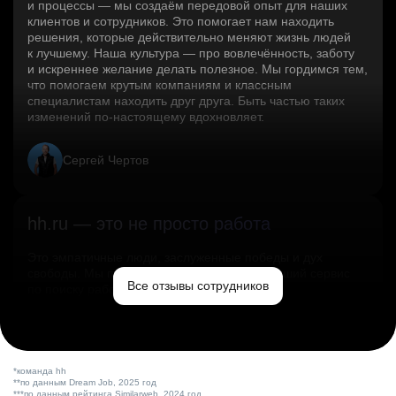
и процессы — мы создаём передовой опыт для наших
клиентов и сотрудников. Это помогает нам находить
решения, которые действительно меняют жизнь людей
к лучшему. Наша культура — про вовлечённость, заботу
и искреннее желание делать полезное. Мы гордимся тем,
что помогаем крутым компаниям и классным
специалистам находить друг друга. Быть частью таких
изменений по‑настоящему вдохновляет.
Сергей Чертов
hh.ru — это не просто работа
Это эмпатичные люди, заслуженные победы и дух
свободы. Мы помогаем миру и создаём лучший сервис
Все отзывы сотрудников
по поиску работы в стране.
Ольга Емельянова
*команда hh
**по данным Dream Job, 2025 год
***по данным рейтинга Similarweb, 2024 год