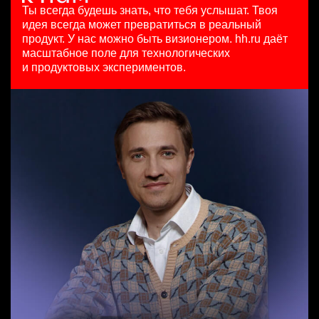
HeadHunter::Коммерческий департамент
125000 - 175000 ₽
29 июл. 2026
Ты всегда будешь знать, что тебя услышат.
Твоя
сегодня
Ярославль
450000 ₽
идея всегда может превратиться в реальный
Продуктовый маркетолог b2b, брендинговые продукты
150000 ₽
Москва
продукт.
У нас можно быть визионером. hh.ru даёт
HeadHunter::Департамент маркетинга
Ярославль
масштабное поле для технологических
Специалист телемаркетинга
20 июл. 2026
и продуктовых экспериментов.
HeadHunter::Телефонные продажи
з/п не указана
Менеджер по работе с ключевыми клиентами (КАМ)
13 июл. 2026
Москва
HeadHunter::Коммерческий департамент
10000000 so'm
вчера
Ташкент
з/п не указана
Москва