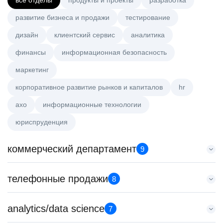
все отделы
продукты и проекты
разработка
развитие бизнеса и продажи
тестирование
дизайн
клиентский сервис
аналитика
финансы
информационная безопасность
маркетинг
корпоративное развитие рынков и капиталов
hr
axo
информационные технологии
юриспруденция
коммерческий департамент
9
Тренер по развитию компетенций продаж
телефонные продажи
8
HeadHunter::Коммерческий департамент
20 июл. 2026
Менеджер по продажам крупному бизнесу
analytics/data science
з/п не указана
7
HeadHunter::Телефонные продажи
Ярославль