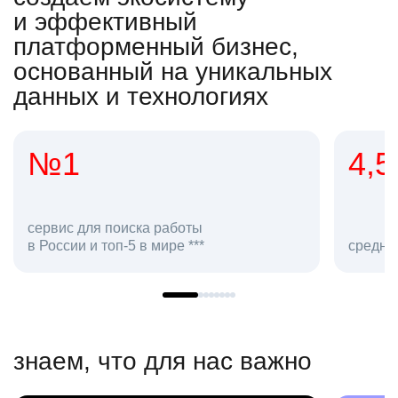
и эффективный
платформенный бизнес,
основанный на уникальных
данных и технологиях
4,5
2
сот
средняя оценка hh.ru как работодателя **
в hh
знаем, что для нас важно