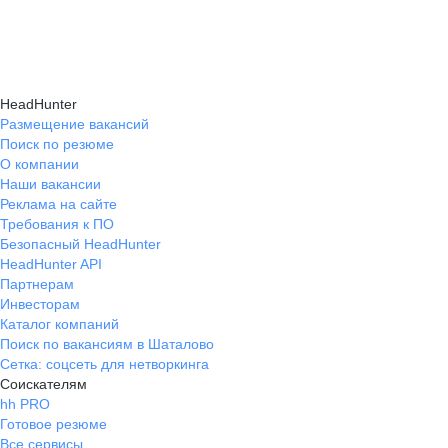
подходящие направления роста и повысить
текущем месте работы и о том, кому он будет
Создать план карьерного роста помогут
эффективность карьерного движения.
полезен, с какими запросами работает.
карьерные эксперты на hh.ru: они определят
Вы точно найдёте того, кто вам нужен!
ваши сильные стороны, поставят цели
HeadHunter
и предложат конкретные шаги для успешного
Размещение вакансий
Поиск по резюме
карьерного продвижения.
О компании
Наши вакансии
Реклама на сайте
Требования к ПО
Безопасный HeadHunter
HeadHunter API
Партнерам
Инвесторам
Каталог компаний
Поиск по вакансиям в Шаталово
Сетка: соцсеть для нетворкинга
Соискателям
hh PRO
Готовое резюме
Все сервисы