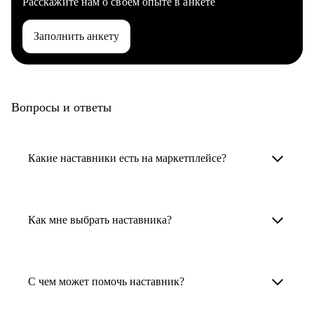
Расскажите нам о своем опыте в анкете
Заполнить анкету
Вопросы и ответы
Какие наставники есть на маркетплейсе?
Карьерные наставники — это HR-
специалисты, карьерные консультанты,
Как мне выбрать наставника?
психологи, резюмерайтеры и менторы.
Умный поиск поможет в три клика выбрать
Менторы работают в ИТ, дизайне, других
наставника для достижения вашей цели.
С чем может помочь наставник?
узкоспециализированных сферах. Они
помогут прокачать навыки, построить