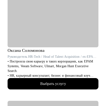
Оксана
Соломонова
Руководитель HR-Tech / Head of Talent Acquisition / ex-EPAM Systems, Veeam Software
• Построила свою карьеру в таких корпорациях, как EPAM
Systems, Veeam Software, Ulmart, Morgan Hunt Executive
Search.
• HR, карьерный консультант, бизнес и финансовый коуч
(ICF), ментор по управлению командой для руководителей
Выбрать услугу
(ICF).
• С нуля создавала HR программы и IT продукты и внедряла в
компании на 60К+ человек на всех континентах, привлекала
лучшие таланты в России и формировала команды для
активов компаний списка Forbes Russia.