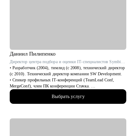
• Тестирование: мануальные, автоматизированные
• Менеджеры продукта и менеджеры проектов
• Разработчики веб-интерфейсов и разработчики серверной
части
• Маркетинг
• HR и рекрутмент
Даниил
Пилипенко
Директор центра подбора и оценки IT-специалистов SymbioWay
• Разработчик (2004), тимлид (с 2008), технический директор
(с 2010). Технический директор компании SW Development.
• Спикер профильных IT-конференций (TeamLead Conf,
MergeConf), член ПК конференции Стачка.
• Автор 54 курсов и программ обучения, ведущий вебинаров,
Выбрать услугу
лектор и преподаватель в Skillbox, Российском обществе
«Знание», МФТИ, РАНХиГС, АИС, ИнноТех, GeekBrains,
SkillFactory, Академии Синергия и Яндекс.Практикуме.
• Академический руководитель направления "Разработка" в
магистратуре Центрального университета.
• Сертифицированный карьерный коуч (Career Way Inc., ICF).
• Выпускник факультета биоинженерии и биоинформатики