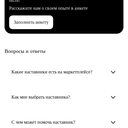
hh.ru?
Расскажите нам о своем опыте в анкете
Заполнить анкету
Вопросы и ответы
Какие наставники есть на маркетплейсе?
Карьерные наставники — это HR-
специалисты, карьерные консультанты,
Как мне выбрать наставника?
психологи, резюмерайтеры и менторы.
Умный поиск поможет в три клика выбрать
Менторы работают в ИТ, дизайне, других
наставника для достижения вашей цели.
С чем может помочь наставник?
узкоспециализированных сферах. Они