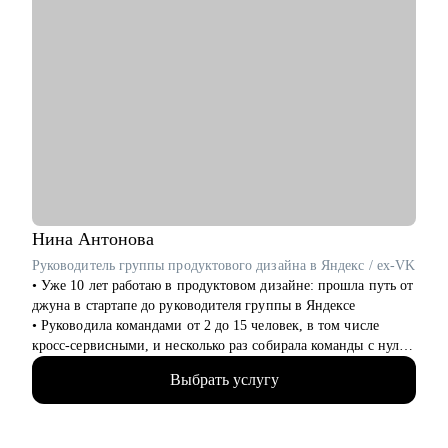
Нина
Антонова
Руководитель группы продуктового дизайна в Яндекс / ex-VK
• Уже 10 лет работаю в продуктовом дизайне: прошла путь от
джуна в стартапе до руководителя группы в Яндексе
• Руководила командами от 2 до 15 человек, в том числе
кросс-сервисными, и несколько раз собирала команды с нуля
• За последние 3 года посмотрела больше 1000 резюме и
Выбрать услугу
портфолио и наняла 15+ дизайнеров. Хорошо знаю, как
устроен отбор в корпорации, что действительно важно на
собеседовании и как расти уже внутри компании
• Я ментор, преподаватель и научный руководитель в ВШЭ —