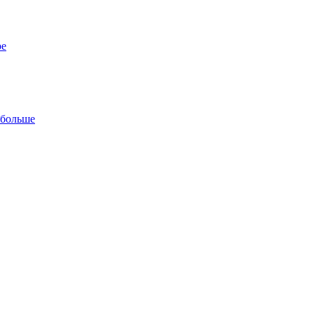
ре
 больше