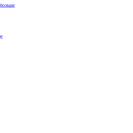
 больше
ре