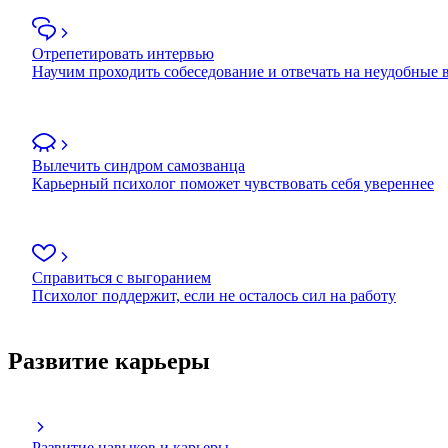
Отрепетировать интервью
Научим проходить собеседование и отвечать на неудобные
Вылечить синдром самозванца
Карьерный психолог поможет чувствовать себя увереннее
Справиться с выгоранием
Психолог поддержит, если не осталось сил на работу
Развитие карьеры
Развитие навыков и карьеры